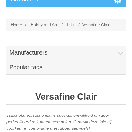
CATEGORIES
New
Home
/
Hobby and Art
/
Inkt
/
Versafine Clair
Collage paper
Lavinia
Week 15
Digital Art - Gifts
Manufacturers
Week 31
Popular tags
Andere afbeeldingen
Diamond paintings
Week 45
Foto
Animals
Hobby and Art
Versafine Clair
Posters A3
Fantasy
Acrylic stone
Brands
Tsukineko Versafine inkt is speciaal ontwikkeld om zeer
T-shirts
Landschap
Acrylic paint
Sale
Josephiena's
gedetailleerd te kunnen stempelen. Gebruik deze inkt bij
voorkeur in combinatie met rubber stempels!