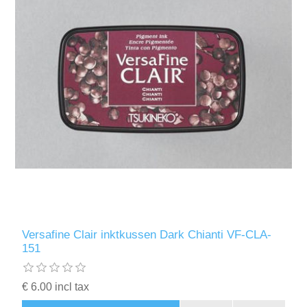
Versafine Clair inktkussen Dark Chianti VF-CLA-
151
€ 6.00 incl tax