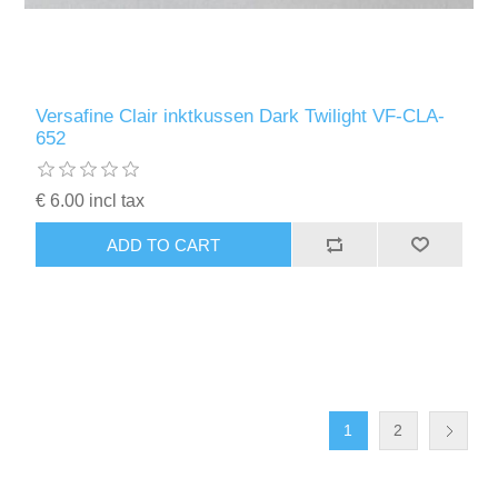
Versafine Clair inktkussen Dark Twilight VF-CLA-
652
€ 6.00 incl tax
ADD TO CART
1
2