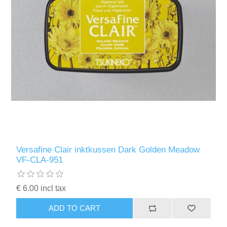
Versafine Clair inktkussen Dark Golden Meadow
VF-CLA-951
€ 6.00 incl tax
ADD TO CART