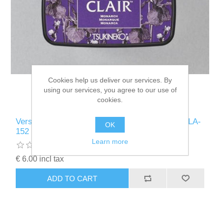
Cookies help us deliver our services. By
using our services, you agree to our use of
cookies.
Versafine Clair inktkussen Dark Monarch VF-CLA-
OK
152
Learn more
€ 6.00 incl tax
ADD TO CART