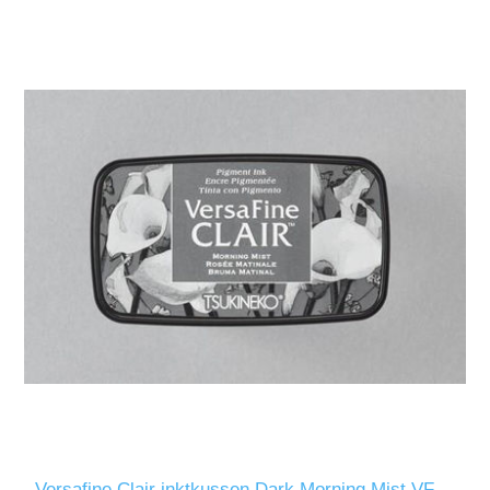
Versafine Clair inktkussen Dark Morning Mist VF-