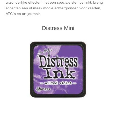
Canvas
Magic
uitzonderlijke effecten met een speciale stempel inkt: breng
Alcohol ink
Gummiapan
inspiration
accenten aan of maak mooie achtergronden voor kaarten,
ATC`s en art journals.
Stompkaarsen
Personen
Embossing
Lavinia Stamps
Art Journal 2025
Distress Mini
Steampunk
Foto's
CraftEmotions
Cards 2025
Other Images
Gesso - Mediums
Cadence
Kaarten 2024
60 by 40 cm
Inkt
Distress
Art Journal 2024
Inkleuren
Ranger
Kaarten 2023
Staedtler
kaarten 2022
Art journal 2022