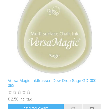
Versa Magic inktkussen Dew Drop Sage GD-000-
083
€ 2.50 incl tax
ADD TO CART