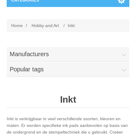
CATEGORIES
New
Home
/
Hobby and Art
/
Inkt
Collage paper
Lavinia
Week 15
Digital Art - Gifts
Manufacturers
Week 31
Popular tags
Andere afbeeldingen
Diamond paintings
Week 45
Foto
Animals
Hobby and Art
Inkt
Posters A3
Fantasy
Acrylic stone
Brands
Inkt is verkrijgbaar in veel verschillende soorten, kleuren en
T-shirts
Landschap
Acrylic paint
Sale
Josephiena's
maten. Er worden specifieke ink pads aanbevolen op basis van
de ondergrond en de stempeltechniek die u gebruikt. Creëer