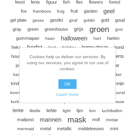
feest
fenix
figuur
fish
fles
flowers
forest
Kaarten 2021
geel
fox
fruit
garden
framboos
frog
gel plate
gestikt
gold
goud
gesso
giraf
goblin
groen
grijs
gray
green
greenhouse
grot
halloween
gummiapan
harten
haan
hart
herfst
home decor
heks
hond
hert
holiday
jongens
house
hout
huis
ijs
insecten
jager
Cookies help us deliver our services. By
using our services, you agree to our use of
kaart
journal
kabouter
kadootje
kandelaar
cookies.
kerst
karin
kasteel
katten
kantoor
kikker
kinderen
klok
koe
konijn
kip
kitsune
klussen
OK
koper
kuikens
koord
koraal
krab
kroon
kunst
Learn more
lantaarn
leaves
kurk
kwast
label
lamp
leeuw
lente
liefde
lijm
libelle
light
lion
luchtballon
mask
mannen
mailpost
mdf
meisje
metal
metallic
middeleeuws
mini
mermaid