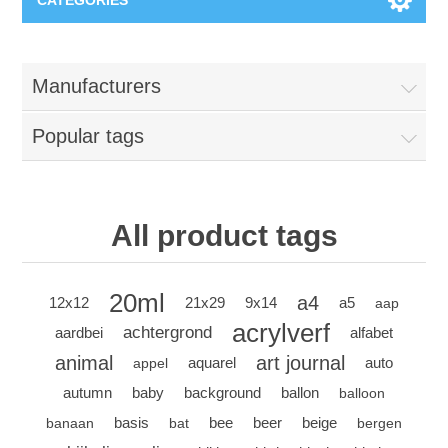
CATEGORIES
New
Manufacturers
Collage paper
Lavinia
Popular tags
Week 15
Digital Art - Gifts
Week 31
Andere afbeeldingen
All product tags
Diamond paintings
Week 45
Foto
Animals
Hobby and Art
20ml
a4
12x12
21x29
9x14
a5
aap
acrylverf
achtergrond
aardbei
alfabet
Posters A3
Fantasy
Acrylic stone
Brands
animal
art journal
aquarel
auto
appel
autumn
baby
background
ballon
balloon
T-shirts
Landschap
Acrylic paint
Sale
Josephiena's
basis
bee
beer
beige
banaan
bat
bergen