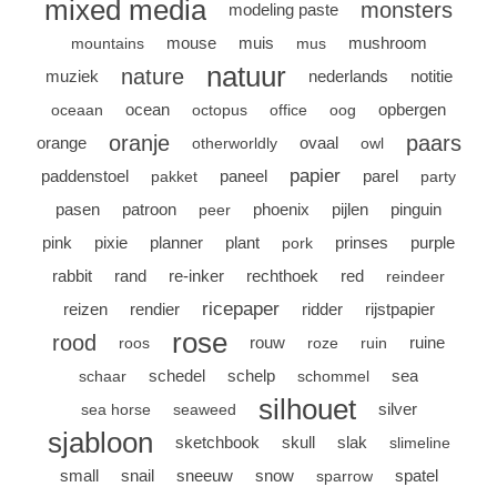
mixed media
monsters
modeling paste
mouse
muis
mushroom
mountains
mus
natuur
nature
muziek
nederlands
notitie
ocean
opbergen
oceaan
octopus
office
oog
oranje
paars
orange
ovaal
otherworldly
owl
papier
paddenstoel
paneel
parel
pakket
party
pasen
patroon
phoenix
pijlen
pinguin
peer
pink
pixie
planner
plant
prinses
purple
pork
rabbit
rand
re-inker
rechthoek
red
reindeer
ricepaper
reizen
rendier
ridder
rijstpapier
rose
rood
rouw
ruine
roos
roze
ruin
schedel
schelp
sea
schaar
schommel
silhouet
silver
sea horse
seaweed
sjabloon
sketchbook
skull
slak
slimeline
small
snail
sneeuw
snow
spatel
sparrow