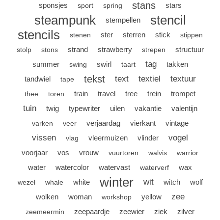
stans
sponsjes
stars
sport
spring
steampunk
stencil
stempellen
stencils
ster
sterren
stick
stenen
stippen
strand
strawberry
structuur
stolp
stons
strepen
tag
summer
swirl
takken
swing
taart
tekst
text
textiel
textuur
tandwiel
tape
train
travel
tree
trein
trompet
thee
toren
tuin
twig
typewriter
uilen
vakantie
valentijn
verjaardag
vierkant
vintage
varken
veer
vissen
vogel
vleermuizen
vlinder
vlag
voorjaar
vos
vrouw
vuurtoren
walvis
warrior
water
watercolor
watervast
wax
waterverf
winter
wit
white
witch
wolf
wezel
whale
zee
wolken
woman
yellow
workshop
zeepaardje
zeewier
ziek
zilver
zeemeermin