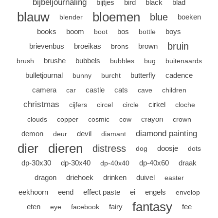
Canvas
bijbeljournaling
bijtjes
bird
black
blad
Magic
Alcohol ink
Gummiapan
inspiration
blauw
bloemen
blue
boeken
blender
Stompkaarsen
Personen
books
boom
bos
boys
boot
bottle
Embossing
Lavinia Stamps
Art Journal 2025
bruin
brievenbus
broeikas
brown
brons
Steampunk
Foto's
brushe
bubbels
brush
bubbles
bug
buitenaards
CraftEmotions
Cards 2025
bulletjournal
butterfly
cadence
bunny
burcht
Other Images
Gesso - Mediums
Cadence
camera
castle
cats
car
cave
children
Kaarten 2024
christmas
cirkel
cijfers
circel
circle
cloche
60 by 40 cm
Inkt
Distress
Art Journal 2024
crayon
clouds
copper
cosmic
cow
crown
diamond painting
demon
devil
deur
diamant
Inkleuren
Ranger
Kaarten 2023
dier
dieren
distress
doosje
dog
dots
dp-30x30
dp-30x40
dp-40x60
draak
dp-40x40
Staedtler
kaarten 2022
dragon
driehoek
drinken
duivel
easter
eekhoorn
eend
effect paste
ei
engels
envelop
Art journal 2022
fantasy
eten
fairy
fee
eye
facebook