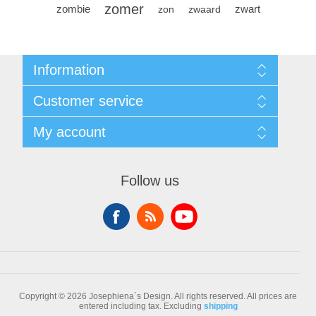
zomer
zombie
zwart
zon
zwaard
Information
Sitemap
Customer service
Conditions of Use
About Josephiena
Blog
My account
Contact us
Recently viewed products
Compare products list
My account
New products
Orders
Follow us
Check gift card balance
Addresses
Shopping cart
Wishlist
Copyright © 2026 Josephiena`s Design. All rights reserved.
All prices are
entered including tax. Excluding
shipping