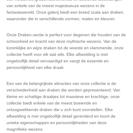
Canvas
Magic
Alcohol ink
Gummiapan
Inspiratie
van enkele van de meest majestueuze wezens in de
fantasiewereld. Onze galerij biedt een breed scala aan draken,
Stompkaarsen
Personen
waaronder die in verschillende vormen, maten en kleuren.
Embossing
Lavinia Stamps
Art Journal 2025
Onze Draken-sectie is perfect voor degenen die houden van de
Steampunk
Foto's
CraftEmotions
Kaarten 2025
schoonheid en kracht van deze mythische wezens. Van de
koninklijke en wijze draken tot de woeste en vlammende, onze
Andere Afbeeldingen
Gesso - Mediums
Cadence
collectie heeft voor elk wat wils. Elke afbeelding is met
Kaarten 2024
ongelooflijk detail vervaardigd en vangt de essentie en
persoonlijkheid van elke draak.
60 bij 40 cm
Inkt
Distress
Art Journal 2024
Een van de belangrijkste attracties van onze collectie is de
Inkleuren
Ranger
Kaarten 2023
verscheidenheid aan draken die worden gepresenteerd. Van
kleine en schattige draakjes tot massieve en krachtige, onze
collectie biedt enkele van de meest boeiende en
Staedtler
kaarten 2022
ontzagwekkende draken die u zich kunt voorstellen. Elke
afbeelding is met ongelooflijk detail gerenderd en toont de
Art journal 2022
unieke eigenschappen en persoonlijkheden van deze
magnifieke wezens.