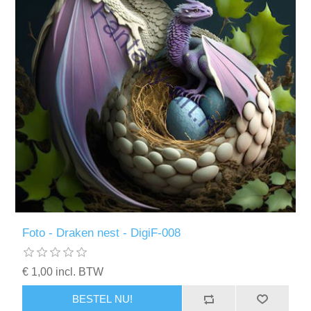
Foto - Draken nest - DigiF-008
€ 1,00 incl. BTW
BESTEL NU!