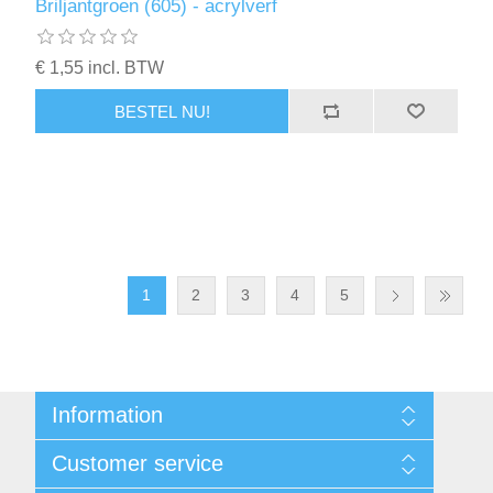
Briljantgroen (605) - acrylverf
€ 1,55 incl. BTW
BESTEL NU!
1
2
3
4
5
Information
Sitemap
Customer service
Voorwaarden