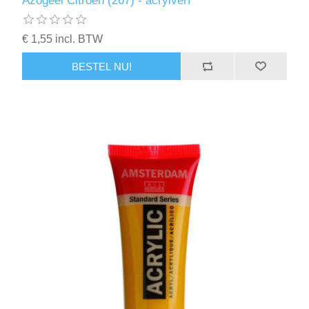
Azogeel Citroen (267) - acrylverf
Kaarten 2021
€ 1,55 incl. BTW
BESTEL NU!