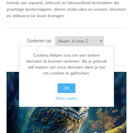
Canvas
Magic
behulp van aquarel, airbrush en kleurpotlood technieken die
Alcohol ink
Gummiapan
Inspiratie
prachtige landschappen, dieren zoals uilen en vossen, bloemen
en stillevens tot leven brengen.
Stompkaarsen
Personen
Embossing
Lavinia Stamps
Art Journal 2025
Steampunk
Foto's
CraftEmotions
Kaarten 2025
Sorteren op
Andere Afbeeldingen
Gesso - Mediums
Tonen
per pagina
Cadence
Kaarten 2024
Cookies Helpen ons om een betere
diensten te kunnen verlenen. Als je gebruik
wilt maken van onze diensten stem je toe
60 bij 40 cm
Inkt
Distress
Art Journal 2024
om cookies te gebruiken.
Inkleuren
Ranger
OK
Kaarten 2023
Meer weten
Staedtler
kaarten 2022
Art journal 2022