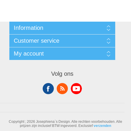
Information
Sitemap
Customer service
Voorwaarden
Over Josephiena
Blog
My account
Contact us
Recently viewed products
Compare products list
My account
New products
Orders
Volg ons
Check gift card balance
Addresses
Shopping cart
Wishlist
Copyright ; 2026 Josephiena`s Design. Alle rechten voorbehouden.
Alle
prijzen zijn inclusief BTW ingevoerd. Exclusief
verzenden