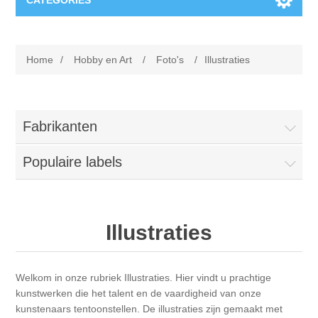
CATEGORIES
Nieuw
Home
/
Hobby en Art
/
Foto's
/
Illustraties
Collage paper
Lavinia
Week 15
Digital Art - Gifts
Fabrikanten
Week 31
Populaire labels
Andere afbeeldingen
Diamond paintings
Week 45
Foto
Dieren
Hobby en Art
Illustraties
Posters A3
Fantasie
Acrylic stone
Merken
Welkom in onze rubriek Illustraties. Hier vindt u prachtige
T-shirts
Landschap
Acrylverf
Opruiming
Josephiena's
kunstwerken die het talent en de vaardigheid van onze
kunstenaars tentoonstellen. De illustraties zijn gemaakt met