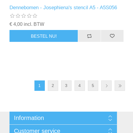
Dennebomen - Josephiena's stencil A5 - A5S056
€ 4,00 incl. BTW
BESTEL NU!
1
2
3
4
5
Information
Sitemap
Customer service