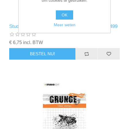
om cookies te gebruiken.
OK
Meer weten
Studio Light Clear Stamp Grunge Collection nr.499
€ 6,75 incl. BTW
BESTEL NU!