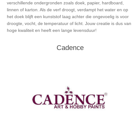
Canvas
Magic
verschillende ondergronden zoals doek, papier, hardboard,
Alcohol ink
Gummiapan
Inspiratie
linnen of karton. Als de verf droogt, verdampt het water en op
het doek blijft een kunststof laag achter die ongevoelig is voor
Stompkaarsen
Personen
Embossing
Lavinia Stamps
Art Journal 2025
droogte, vocht, de temperatuur of licht. Jouw creatie is dus van
hoge kwaliteit en heeft een lange levensduur!
Steampunk
Foto's
CraftEmotions
Kaarten 2025
Cadence
Andere Afbeeldingen
Gesso - Mediums
Cadence
Kaarten 2024
60 bij 40 cm
Inkt
Distress
Art Journal 2024
Inkleuren
Ranger
Kaarten 2023
Staedtler
kaarten 2022
Art journal 2022