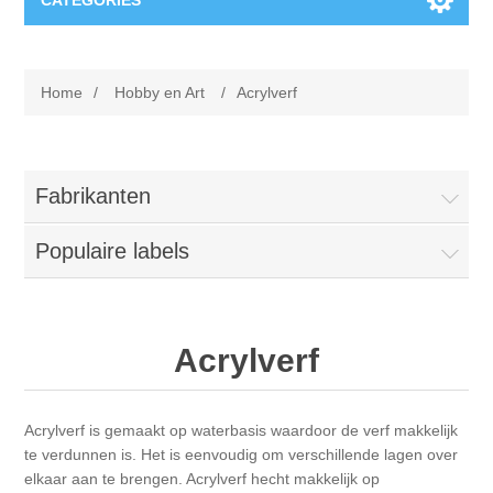
CATEGORIES
Nieuw
Home
/
Hobby en Art
/
Acrylverf
Collage paper
Lavinia
Week 15
Digital Art - Gifts
Fabrikanten
Week 31
Populaire labels
Andere afbeeldingen
Diamond paintings
Week 45
Foto
Dieren
Hobby en Art
Acrylverf
Posters A3
Fantasie
Acrylic stone
Merken
Acrylverf is gemaakt op waterbasis waardoor de verf makkelijk
T-shirts
Landschap
Acrylverf
Opruiming
Josephiena's
te verdunnen is. Het is eenvoudig om verschillende lagen over
elkaar aan te brengen. Acrylverf hecht makkelijk op