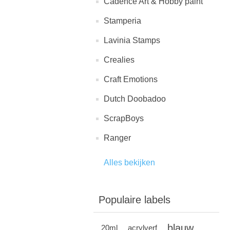
Cadence Art & Hobby paint
Stamperia
Lavinia Stamps
Crealies
Craft Emotions
Dutch Doobadoo
ScrapBoys
Ranger
Alles bekijken
Populaire labels
blauw
20ml
acrylverf