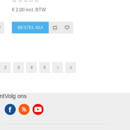
€ 2,00 incl. BTW
BESTEL NU!
2
3
4
5
nt
Volg ons
t