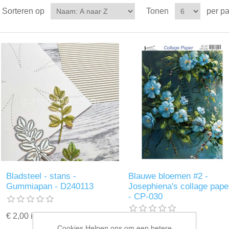
Sorteren op
Tonen
per p
Bladsteel - stans -
Blauwe bloemen #2 -
Gummiapan - D240113
Josephiena's collage pape
- CP-030
€ 2,00 incl. BTW
€ 2,00 incl. BTW
Cookies Helpen ons om een betere