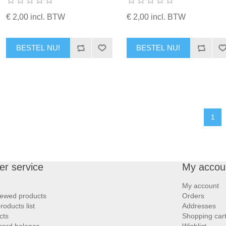
€ 2,00 incl. BTW
€ 2,00 incl. BTW
BESTEL NU!
BESTEL NU!
1
r service
My accou
My account
iewed products
Orders
oducts list
Addresses
cts
Shopping car
 card balance
Wishlist