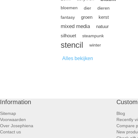
bloemen
dier
dieren
groen
kerst
fantasy
mixed media
natuur
silhouet
steampunk
stencil
winter
Alles bekijken
Information
Custome
Sitemap
Blog
Voorwaarden
Recently v
Over Josephiena
Compare pr
Contact us
New produ
Check gift