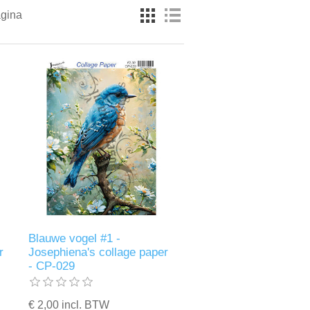
agina
Blauwe vogel #1 -
r
Josephiena's collage paper
- CP-029
€ 2,00 incl. BTW