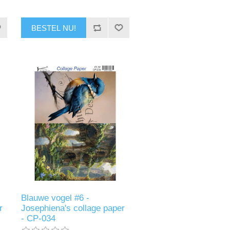
BESTEL NU!
Blauwe vogel #6 -
r
Josephiena's collage paper
- CP-034