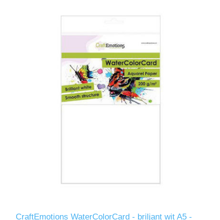
CraftEmotions WaterColorCard - briljant wit A5 -