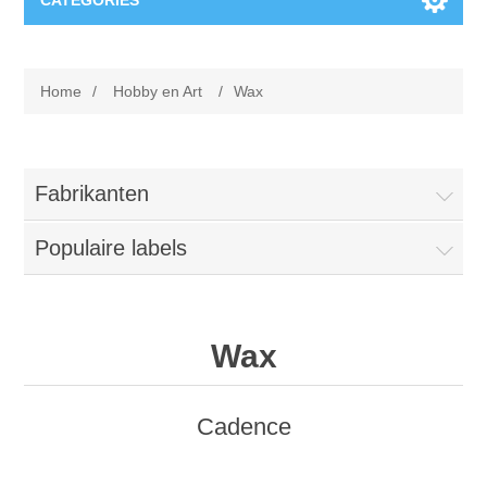
CATEGORIES
Nieuw
Home
/
Hobby en Art
/
Wax
Collage paper
Lavinia
Week 15
Digital Art - Gifts
Fabrikanten
Week 31
Populaire labels
Andere afbeeldingen
Diamond paintings
Week 45
Foto
Dieren
Hobby en Art
Wax
Posters A3
Fantasie
Acrylic stone
Merken
Cadence
T-shirts
Landschap
Acrylverf
Opruiming
Josephiena's