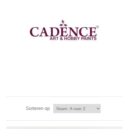
Canvas
Magic
Alcohol ink
Gummiapan
Inspiratie
Stompkaarsen
Personen
Embossing
Lavinia Stamps
Art Journal 2025
Steampunk
Foto's
CraftEmotions
Kaarten 2025
Andere Afbeeldingen
Gesso - Mediums
Cadence
Kaarten 2024
60 bij 40 cm
Inkt
Distress
Art Journal 2024
Inkleuren
Ranger
Kaarten 2023
Staedtler
kaarten 2022
Sorteren op
Art journal 2022