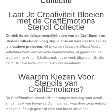
Collectie
Canvas
Magic
Alcohol ink
Gummiapan
Inspiratie
Laat Je Creativiteit Bloeien
Stompkaarsen
Personen
Embossing
Lavinia Stamps
met de CraftEmotions
Art Journal 2025
Stencil Collectie
Steampunk
Foto's
CraftEmotions
Kaarten 2025
Ontdek de eindeloze mogelijkheden van de CraftEmotions
Stencil Collectie en voeg stijl, diepte en karakter toe aan al
Andere Afbeeldingen
Gesso - Mediums
Cadence
je creatieve projecten.
Kaarten 2024
Of je nu een fanatieke Mixed Media
liefhebber bent, een fervente kaartenmaker, of geniet van het
creëren in je Art en Bijbeljournals, deze veelzijdige stencils zijn
60 bij 40 cm
Inkt
Distress
Art Journal 2024
dé must-have tools voor jouw knutselavonturen!
Inkleuren
Ranger
Waarom Kiezen Voor
Kaarten 2023
Stencils van
CraftEmotions?
Staedtler
kaarten 2022
De CraftEmotions stencils zijn ontworpen met oog voor detail
Art journal 2022
en gemaakt van hoogwaardig materiaal, waardoor ze jarenlang
meegaan. Ze zijn geschikt voor een breed scala aan