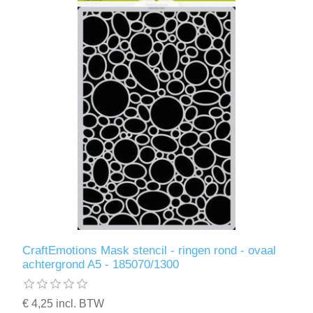
CraftEmotions Mask stencil - ringen rond - ovaal
achtergrond A5 - 185070/1300
€ 4,25 incl. BTW