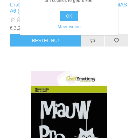
om cookies te gebruiken.
CraftEmotions Mask stencil - Tekst MERRY XMAS
A6 (EN) Carla Creaties - 185070/0165
OK
Meer weten
€ 3,25 incl. BTW
BESTEL NU!