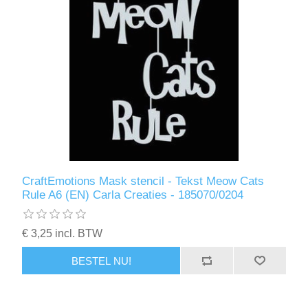
CraftEmotions Mask stencil - Tekst Meow Cats
Rule A6 (EN) Carla Creaties - 185070/0204
€ 3,25 incl. BTW
BESTEL NU!