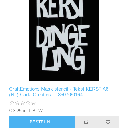
CraftEmotions Mask stencil - Tekst KERST A6
(NL) Carla Creaties - 185070/0164
€ 3,25 incl. BTW
BESTEL NU!