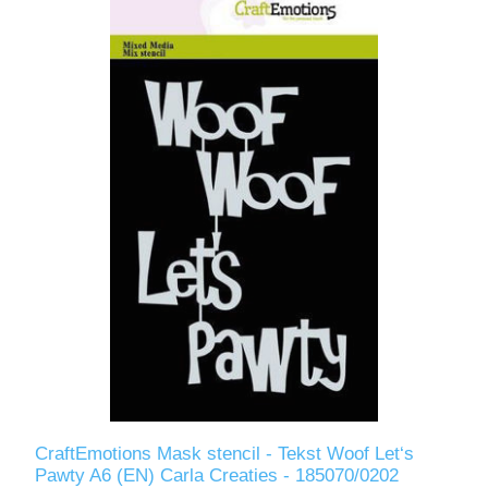
CraftEmotions Mask stencil - Tekst Woof Let‘s
Pawty A6 (EN) Carla Creaties - 185070/0202