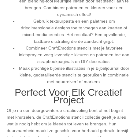
een blending-tool kleurrijke inkten door het stencil aan te
brengen. Combineer patronen en kleuren voor een
dynamisch effect!
Gebruik textuurpasta en een paletmes om
driedimensionale designs toe te voegen aan kaarten of
mixed-media creaties. Het resultaat? Een opvallende,
tastbare uitstraling die de aandacht grijpt.
Combineer CraftEmotions stencils met je favoriete
inktspray en voeg levendige kleuren en patronen toe aan
scrapbookpagina’s en DIY-decoraties.
Maak prachtige bijbelse illustraties in je Bijbeljournal door
kleine, gedetailleerde stencils te gebruiken in combinatie
met aquarelverf of markers.
Perfect Voor Elk Creatief
Project
Of je nu een doorgewinterde creatieveling bent of net begint
met knutselen, de CraftEmotions stencil collectie geeft je alles
wat je nodig hebt om je ideeën tot leven te brengen. Hun
duurzaamheid maakt ze geschikt voor herhaald gebruik, terwijl