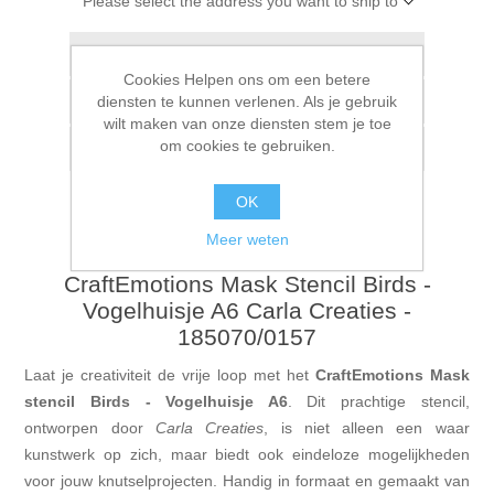
Please select the address you want to ship to
Toevoegen aan verlanglijstje
Cookies Helpen ons om een betere
diensten te kunnen verlenen. Als je gebruik
Vergelijk product
wilt maken van onze diensten stem je toe
om cookies te gebruiken.
E-mail een vriend
OK
Meer weten
CraftEmotions Mask Stencil Birds -
Vogelhuisje A6 Carla Creaties -
185070/0157
Laat je creativiteit de vrije loop met het
CraftEmotions Mask
stencil Birds - Vogelhuisje A6
. Dit prachtige stencil,
ontworpen door
Carla Creaties
, is niet alleen een waar
kunstwerk op zich, maar biedt ook eindeloze mogelijkheden
voor jouw knutselprojecten. Handig in formaat en gemaakt van