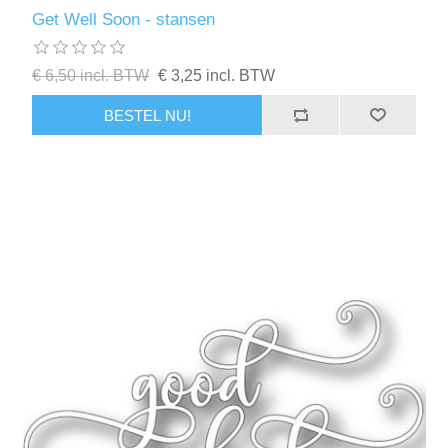
Kaarten 2021
Get Well Soon - stansen
€ 6,50 incl. BTW
€ 3,25 incl. BTW
BESTEL NU!