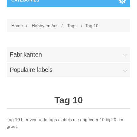
CATEGORIES
Nieuw
Home
/
Hobby en Art
/
Tags
/
Tag 10
Collage paper
Lavinia
Week 15
Digital Art - Gifts
Fabrikanten
Week 31
Populaire labels
Andere afbeeldingen
Diamond paintings
Week 45
Foto
Dieren
Hobby en Art
Tag 10
Posters A3
Fantasie
Acrylic stone
Merken
Tag 10 hier vind u de tags / labels die ongeveer 10 bij 20 cm
T-shirts
Landschap
Acrylverf
Opruiming
Josephiena's
groot.