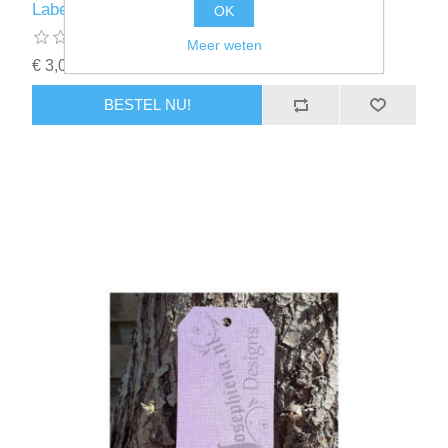
Label 14 - tag 10
OK
Meer weten
€ 3,00 incl. BTW
BESTEL NU!