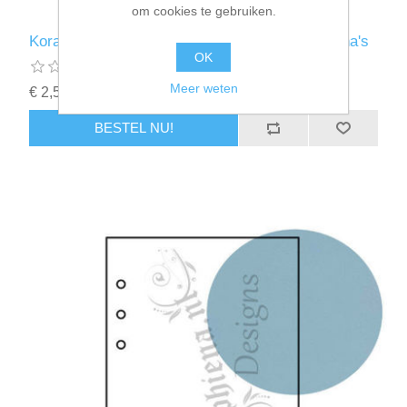
om cookies te gebruiken.
Koraal - Ringband vellen 14,5x20,5 - Josephiena's
OK
Meer weten
€ 2,50 incl. BTW
BESTEL NU!