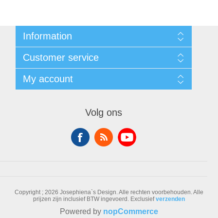
Information
Sitemap
Customer service
Voorwaarden
Over Josephiena
Blog
My account
Contact us
Recently viewed products
Compare products list
My account
New products
Orders
Volg ons
Check gift card balance
Addresses
Shopping cart
Wishlist
Copyright ; 2026 Josephiena`s Design. Alle rechten voorbehouden.
Alle
prijzen zijn inclusief BTW ingevoerd. Exclusief
verzenden
Powered by
nopCommerce