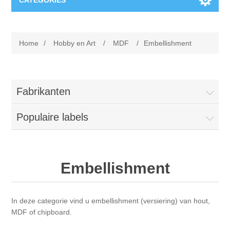
CATEGORIES
Nieuw
Home
/
Hobby en Art
/
MDF
/
Embellishment
Collage paper
Lavinia
Week 15
Digital Art - Gifts
Fabrikanten
Week 31
Populaire labels
Andere afbeeldingen
Diamond paintings
Week 45
Foto
Dieren
Hobby en Art
Embellishment
Posters A3
Fantasie
Acrylic stone
Merken
In deze categorie vind u embellishment (versiering) van hout,
T-shirts
Landschap
Acrylverf
Opruiming
Josephiena's
MDF of chipboard.