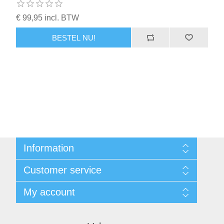
€ 99,95 incl. BTW
BESTEL NU!
Information
Sitemap
Customer service
Voorwaarden
Over Josephiena
Blog
My account
Contact us
Recently viewed products
Compare products list
My account
New products
Orders