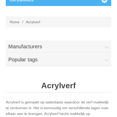
CATEGORIES
New
Home
/
Acrylverf
Collage paper
Lavinia
Week 15
Digital Art - Gifts
Manufacturers
Week 31
Popular tags
Andere afbeeldingen
Diamond paintings
Week 45
Foto
Animals
Hobby and Art
Acrylverf
Posters A3
Fantasy
Acrylic stone
Brands
Acrylverf is gemaakt op waterbasis waardoor de verf makkelijk
T-shirts
Landschap
Acrylic paint
Sale
Josephiena's
te verdunnen is. Het is eenvoudig om verschillende lagen over
elkaar aan te brengen. Acrylverf hecht makkelijk op