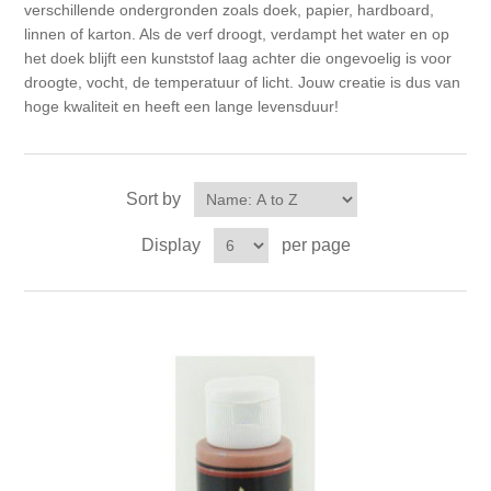
Canvas
Magic
verschillende ondergronden zoals doek, papier, hardboard,
Alcohol ink
Gummiapan
inspiration
linnen of karton. Als de verf droogt, verdampt het water en op
het doek blijft een kunststof laag achter die ongevoelig is voor
Stompkaarsen
Personen
Embossing
Lavinia Stamps
Art Journal 2025
droogte, vocht, de temperatuur of licht. Jouw creatie is dus van
hoge kwaliteit en heeft een lange levensduur!
Steampunk
Foto's
CraftEmotions
Cards 2025
Other Images
Gesso - Mediums
Sort by
Cadence
Kaarten 2024
Display
per page
60 by 40 cm
Inkt
Distress
Art Journal 2024
Inkleuren
Ranger
Kaarten 2023
Staedtler
kaarten 2022
Art journal 2022