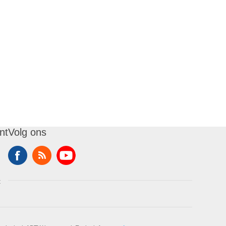
nt
Volg ons
t