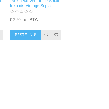
l
Tsukineko VersaFine Small
Inkpads Vintage Sepia
€ 2,50 incl. BTW
BESTEL NU!