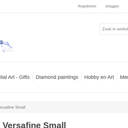
Registreren
Inloggen
ital Art - Gifts
Diamond paintings
Hobby en Art
Me
ersafine Small
Versafine Small