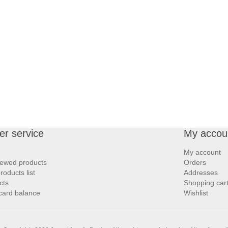
r service
My accou
My account
iewed products
Orders
oducts list
Addresses
cts
Shopping car
 card balance
Wishlist