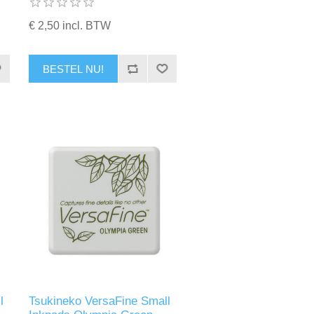
€ 2,50 incl. BTW
BESTEL NU!
l
Tsukineko VersaFine Small