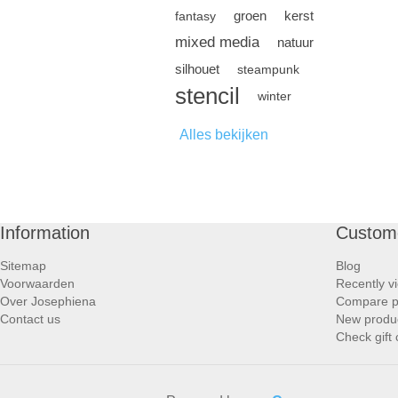
groen
kerst
fantasy
mixed media
natuur
silhouet
steampunk
stencil
winter
Alles bekijken
Information
Custome
Sitemap
Blog
Voorwaarden
Recently v
Over Josephiena
Compare pr
Contact us
New produ
Check gift