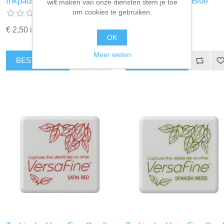
Inkpads Imperial Purple
Inkpads Majestic Blue
wilt maken van onze diensten stem je toe
om cookies te gebruiken.
€ 2,50 incl. BTW
€ 2,50 incl. BTW
OK
Meer weten
BESTEL NU!
BESTEL NU!