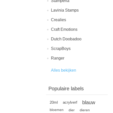
Stamperia
Lavinia Stamps
Crealies
Craft Emotions
Dutch Doobadoo
ScrapBoys
Ranger
Alles bekijken
Populaire labels
blauw
20ml
acrylverf
bloemen
dier
dieren