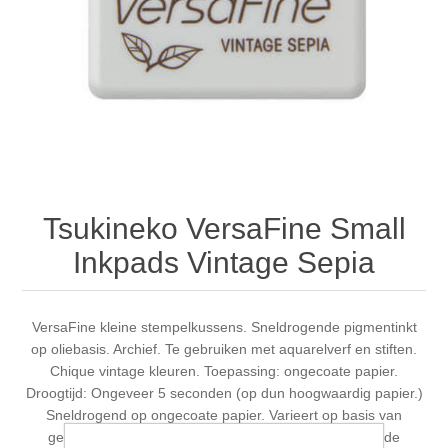
Canvas
Magic
Alcohol ink
Gummiapan
Inspiratie
Stompkaarsen
Personen
Embossing
Lavinia Stamps
Art Journal 2025
Steampunk
Foto's
CraftEmotions
Kaarten 2025
Andere Afbeeldingen
Gesso - Mediums
Cadence
Kaarten 2024
Tsukineko VersaFine Small
60 bij 40 cm
Inkt
Distress
Art Journal 2024
Inkpads Vintage Sepia
Inkleuren
Ranger
Kaarten 2023
VersaFine kleine stempelkussens. Sneldrogende pigmentinkt
op oliebasis. Archief. Te gebruiken met aquarelverf en stiften.
Staedtler
kaarten 2022
Chique vintage kleuren. Toepassing: ongecoate papier.
Droogtijd: Ongeveer 5 seconden (op dun hoogwaardig papier.)
Art journal 2022
Sneldrogend op ongecoate papier. Varieert op basis van
gewicht / papiersoort. Eenmaal droog, zijn gestempelde