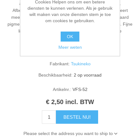
Cookies Helpen ons om een betere
afbeeldingen watervast en zullen ze niet uitsmeren.
Kaarten 2021
diensten te kunnen verlenen. Als je gebruik
Afbeeldingen zijn lichtecht en kleurvast. Inkpad produceert
wilt maken van onze diensten stem je toe
meer dan twee keer zoveel afbeeldingen als een standaard
om cookies te gebruiken.
pigmentinktkussen. Ideaal voor stempels met fijne details. Fijne
lijnen worden duidelijk weergegeven in gestempelde
OK
afbeeldingen.
Meer weten
Fabrikant:
Tsukineko
Beschikbaarheid:
2 op voorraad
Artikelnr.:
VFS-52
€ 2,50 incl. BTW
BESTEL NU!
Please select the address you want to ship to