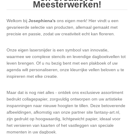
Canvas
Magic
Meesterwerken!
Alcohol ink
Gummiapan
Inspiratie
Stompkaarsen
Personen
Embossing
Welkom bij
Josephiena's
ons eigen merk! Hier vindt u een
Lavinia Stamps
Art Journal 2025
gevarieerde selectie van producten, allemaal gemaakt met
precisie en passie, zodat uw creativiteit echt kan floreren.
Steampunk
Foto's
CraftEmotions
Kaarten 2025
Onze eigen lasersnijder is een symbool van innovatie,
Andere Afbeeldingen
Gesso - Mediums
Cadence
Kaarten 2024
waarmee we complexe stencils en levendige dagboekvellen tot
leven brengen. Of u nu bezig bent met een plakboek of uw
60 bij 40 cm
agenda wilt personaliseren, onze kleurrijke vellen beloven u te
Inkt
Distress
Art Journal 2024
inspireren met elke creatie.
Inkleuren
Ranger
Kaarten 2023
Maar dat is nog niet alles - ontdek ons exclusieve assortiment
bedrukt collagepapier, zorgvuldig ontworpen om uw artistieke
Staedtler
inspanningen naar nieuwe hoogten te tillen. Deze betoverende
kaarten 2022
afbeeldingen, afkomstig van onze partner site
fantasy-art.nl
,
zijn gedrukt op hoogwaardig, lichtgewicht papier, ideaal voor
Art journal 2022
het versieren van kaarten of het vastleggen van speciale
momenten in uw dagboek.