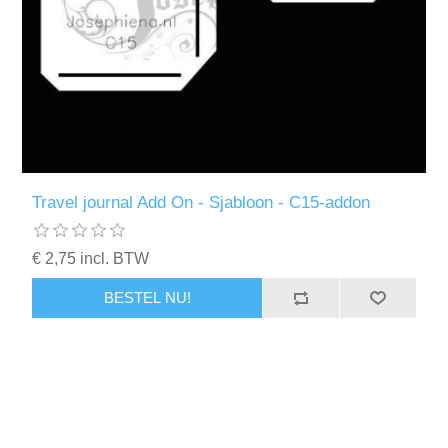
Travel journal Add On - Sjabloon - C15-addon
€ 2,75 incl. BTW
BESTEL NU!