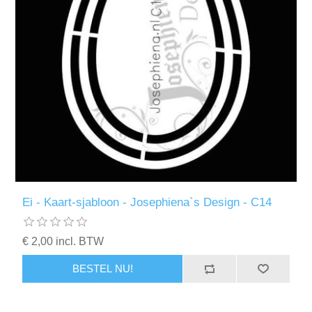
Ei - Kaart-sjabloon - Josephiena`s Design - C14
€ 2,00 incl. BTW
BESTEL NU!