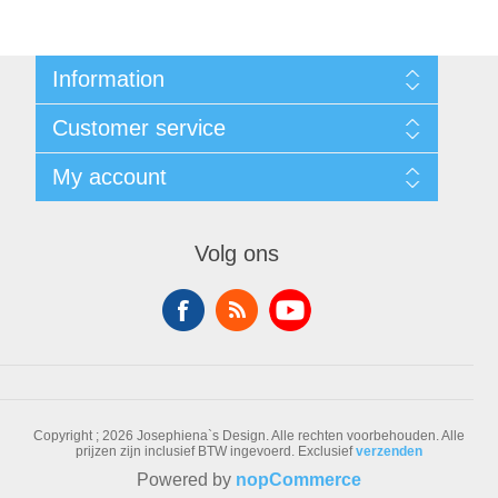
Information
Sitemap
Customer service
Voorwaarden
Over Josephiena
Blog
My account
Contact us
Recently viewed products
Compare products list
My account
New products
Orders
Volg ons
Check gift card balance
Addresses
Shopping cart
Wishlist
Copyright ; 2026 Josephiena`s Design. Alle rechten voorbehouden.
Alle
prijzen zijn inclusief BTW ingevoerd. Exclusief
verzenden
Powered by
nopCommerce