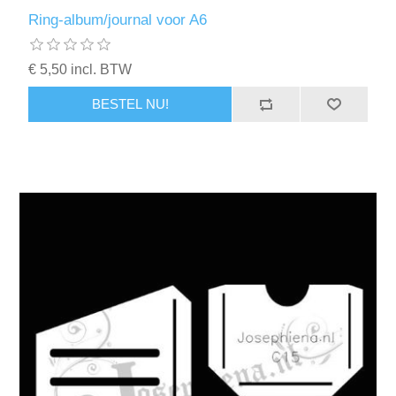
Ring-album/journal voor A6
€ 5,50 incl. BTW
BESTEL NU!