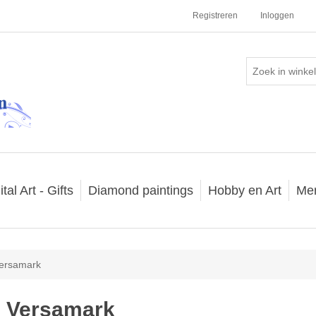
Registreren
Inloggen
ital Art - Gifts
Diamond paintings
Hobby en Art
Me
ersamark
Versamark