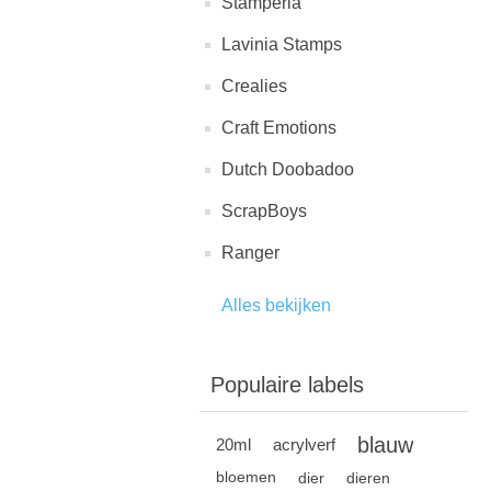
Stamperia
Lavinia Stamps
Crealies
Craft Emotions
Dutch Doobadoo
ScrapBoys
Ranger
Alles bekijken
Populaire labels
blauw
20ml
acrylverf
bloemen
dier
dieren