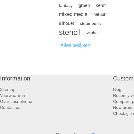
groen
kerst
fantasy
mixed media
natuur
silhouet
steampunk
stencil
winter
Alles bekijken
Information
Custome
Sitemap
Blog
Voorwaarden
Recently v
Over Josephiena
Compare pr
Contact us
New produ
Check gift