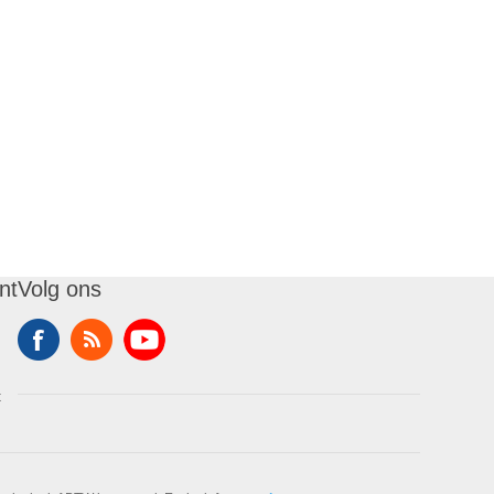
nt
Volg ons
t