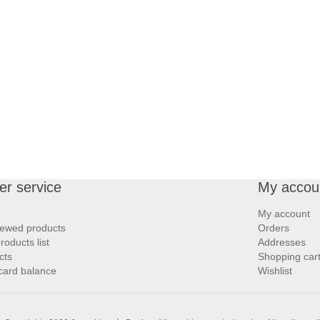
r service
My accou
My account
iewed products
Orders
oducts list
Addresses
cts
Shopping car
 card balance
Wishlist