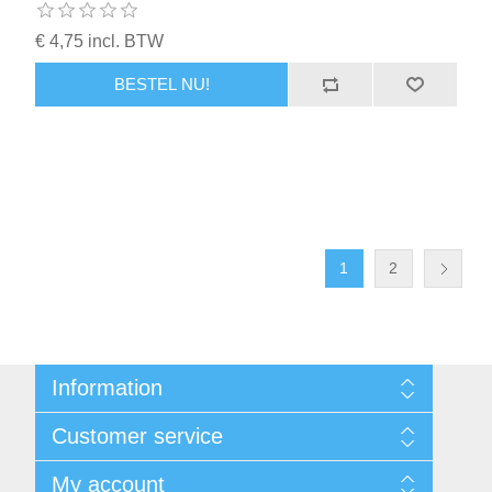
€ 4,75 incl. BTW
BESTEL NU!
1
2
Information
Sitemap
Customer service
Voorwaarden
Over Josephiena
Blog
My account
Contact us