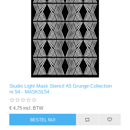
Studio Light Mask Stencil A5 Grunge Collection
nr.54 - MASKSL54
€ 4,75 incl. BTW
BESTEL NU!