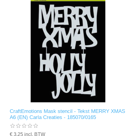
CraftEmotions Mask stencil - Tekst MERRY XMAS
A6 (EN) Carla Creaties - 185070/0165
€ 3,25 incl. BTW