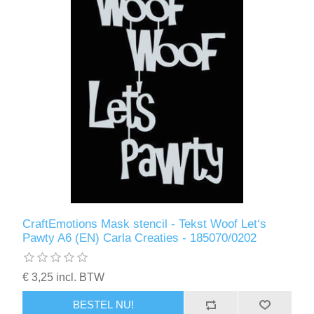
CraftEmotions Mask stencil - Tekst Woof Let‘s
Pawty A6 (EN) Carla Creaties - 185070/0202
€ 3,25 incl. BTW
BESTEL NU!