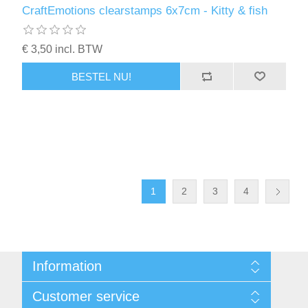
CraftEmotions clearstamps 6x7cm - Kitty & fish
€ 3,50 incl. BTW
BESTEL NU!
1
2
3
4
Information
Sitemap
Customer service
Voorwaarden