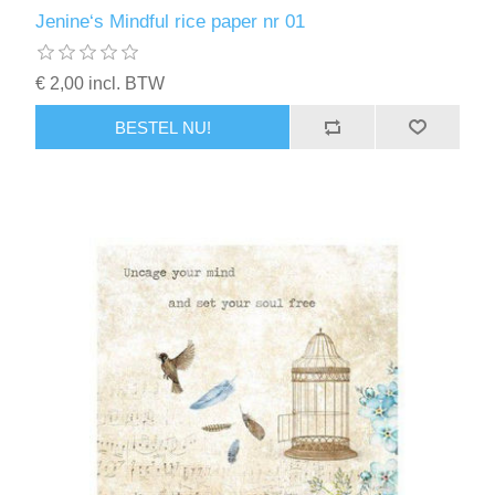
Kaarten 2021
Jenine‘s Mindful rice paper nr 01
€ 2,00 incl. BTW
BESTEL NU!