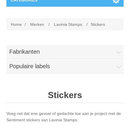
CATEGORIES
Nieuw
Home
/
Merken
/
Lavinia Stamps
/
Stickers
Collage paper
Lavinia
Week 15
Digital Art - Gifts
Fabrikanten
Week 31
Populaire labels
Andere afbeeldingen
Diamond paintings
Week 45
Foto
Dieren
Hobby en Art
Stickers
Posters A3
Fantasie
Acrylic stone
Merken
Voeg net dat ene gevoel of gedachte toe aan je project met de
T-shirts
Landschap
Acrylverf
Opruiming
Josephiena's
Sentiment stickers van Lavinia Stamps.