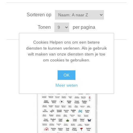
Canvas
Magic
Alcohol ink
Gummiapan
Inspiratie
Sorteren op
Stompkaarsen
Personen
Embossing
Lavinia Stamps
Art Journal 2025
Tonen
per pagina
Steampunk
Foto's
CraftEmotions
Kaarten 2025
Cookies Helpen ons om een betere
diensten te kunnen verlenen. Als je gebruik
Andere Afbeeldingen
Gesso - Mediums
Cadence
wilt maken van onze diensten stem je toe
Kaarten 2024
om cookies te gebruiken.
60 bij 40 cm
Inkt
Distress
Art Journal 2024
OK
Meer weten
Inkleuren
Ranger
Kaarten 2023
Staedtler
kaarten 2022
Art journal 2022