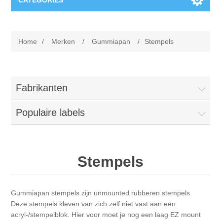
CATEGORIES
Nieuw
Home
/
Merken
/
Gummiapan
/
Stempels
Collage paper
Lavinia
Week 15
Digital Art - Gifts
Fabrikanten
Week 31
Populaire labels
Andere afbeeldingen
Diamond paintings
Week 45
Foto
Dieren
Hobby en Art
Stempels
Posters A3
Fantasie
Acrylic stone
Merken
Gummiapan stempels zijn unmounted rubberen stempels.
T-shirts
Landschap
Acrylverf
Opruiming
Josephiena's
Deze stempels kleven van zich zelf niet vast aan een
acryl-/stempelblok. Hier voor moet je nog een laag EZ mount