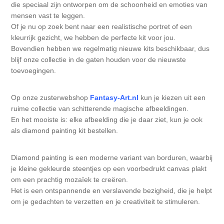
Canvas
Magic
die speciaal zijn ontworpen om de schoonheid en emoties van
Alcohol ink
Gummiapan
Inspiratie
mensen vast te leggen.
Of je nu op zoek bent naar een realistische portret of een
Stompkaarsen
Personen
Embossing
Lavinia Stamps
Art Journal 2025
kleurrijk gezicht, we hebben de perfecte kit voor jou.
Bovendien hebben we regelmatig nieuwe kits beschikbaar, dus
Steampunk
blijf onze collectie in de gaten houden voor de nieuwste
Foto's
CraftEmotions
Kaarten 2025
toevoegingen.
Andere Afbeeldingen
Gesso - Mediums
Cadence
Kaarten 2024
Op onze zusterwebshop
Fantasy-Art.nl
kun je kiezen uit een
ruime collectie van schitterende magische afbeeldingen.
60 bij 40 cm
Inkt
Distress
En het mooiste is: elke afbeelding die je daar ziet, kun je ook
Art Journal 2024
als diamond painting kit bestellen.
Inkleuren
Ranger
Kaarten 2023
Diamond painting is een moderne variant van borduren, waarbij
je kleine gekleurde steentjes op een voorbedrukt canvas plakt
Staedtler
kaarten 2022
om een prachtig mozaïek te creëren.
Het is een ontspannende en verslavende bezigheid, die je helpt
om je gedachten te verzetten en je creativiteit te stimuleren.
Art journal 2022