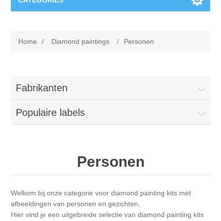
CATEGORIES
Nieuw
Home
/
Diamond paintings
/
Personen
Collage paper
Lavinia
Week 15
Digital Art - Gifts
Fabrikanten
Week 31
Populaire labels
Andere afbeeldingen
Diamond paintings
Week 45
Foto
Dieren
Hobby en Art
Personen
Posters A3
Fantasie
Acrylic stone
Merken
Welkom bij onze categorie voor diamond painting kits met
T-shirts
Landschap
Acrylverf
Opruiming
Josephiena's
afbeeldingen van personen en gezichten.
Hier vind je een uitgebreide selectie van diamond painting kits