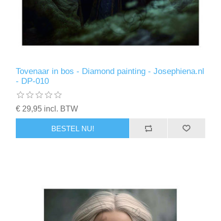
Tovenaar in bos - Diamond painting - Josephiena.nl
- DP-010
€ 29,95 incl. BTW
BESTEL NU!