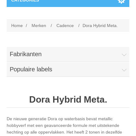
CATEGORIES
Nieuw
Home
/
Merken
/
Cadence
/
Dora Hybrid Meta.
Collage paper
Lavinia
Week 15
Digital Art - Gifts
Fabrikanten
Week 31
Populaire labels
Andere afbeeldingen
Diamond paintings
Week 45
Foto
Dieren
Hobby en Art
Dora Hybrid Meta.
Posters A3
Fantasie
Acrylic stone
Merken
De nieuwe generatie Dora op waterbasis bevat metallic
T-shirts
Landschap
Acrylverf
Opruiming
Josephiena's
hobbyverf met een geavanceerde formule met uitstekende
hechting op alle oppervlakken. Het heeft 2 tonen in dezelfde