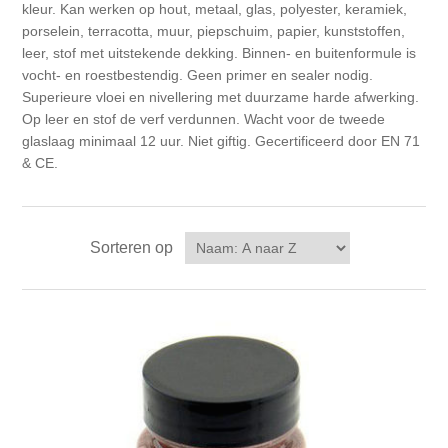
Canvas
Magic
kleur. Kan werken op hout, metaal, glas, polyester, keramiek,
Alcohol ink
Gummiapan
Inspiratie
porselein, terracotta, muur, piepschuim, papier, kunststoffen,
leer, stof met uitstekende dekking. Binnen- en buitenformule is
Stompkaarsen
Personen
Embossing
Lavinia Stamps
Art Journal 2025
vocht- en roestbestendig. Geen primer en sealer nodig.
Superieure vloei en nivellering met duurzame harde afwerking.
Steampunk
Op leer en stof de verf verdunnen. Wacht voor de tweede
Foto's
CraftEmotions
Kaarten 2025
glaslaag minimaal 12 uur. Niet giftig. Gecertificeerd door EN 71
& CE.
Andere Afbeeldingen
Gesso - Mediums
Cadence
Kaarten 2024
60 bij 40 cm
Inkt
Distress
Art Journal 2024
Sorteren op
Inkleuren
Ranger
Kaarten 2023
Staedtler
kaarten 2022
Art journal 2022