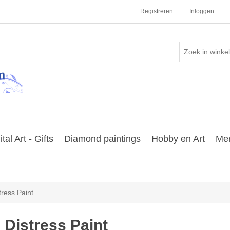
Registreren
Inloggen
ital Art - Gifts
Diamond paintings
Hobby en Art
Me
tress Paint
Distress Paint