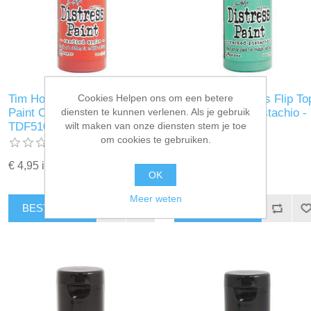
Cookies Helpen ons om een betere
Tim Holtz Distress Flip Top
Tim Holtz Distress Flip To
diensten te kunnen verlenen. Als je gebruik
Paint Candied Apple -
Paint Cracked Pistachio -
wilt maken van onze diensten stem je toe
TDF51046
TDF50179
om cookies te gebruiken.
€ 4,95 incl. BTW
€ 4,95 incl. BTW
OK
Meer weten
BESTEL NU!
BESTEL NU!