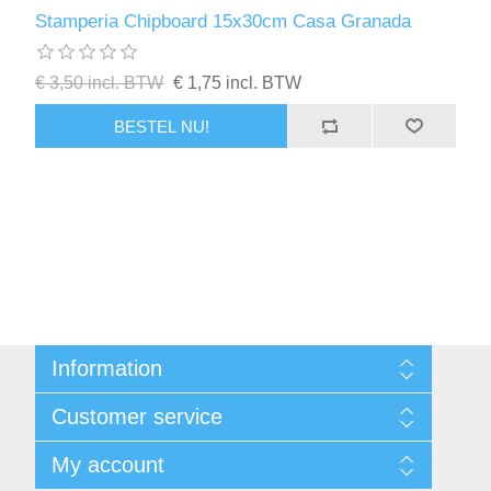
Kaarten 2021
Stamperia Chipboard 15x30cm Casa Granada
€ 3,50 incl. BTW
€ 1,75 incl. BTW
BESTEL NU!
Information
Sitemap
Customer service
Voorwaarden
Over Josephiena
Blog
My account
Contact us
Recently viewed products