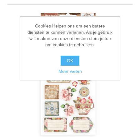
Canvas
Magic
Alcohol ink
Gummiapan
Inspiratie
Stompkaarsen
Personen
Embossing
Lavinia Stamps
Art Journal 2025
Cookies Helpen ons om een betere
diensten te kunnen verlenen. Als je gebruik
Steampunk
Foto's
wilt maken van onze diensten stem je toe
CraftEmotions
Kaarten 2025
om cookies te gebruiken.
Andere Afbeeldingen
Gesso - Mediums
Cadence
Kaarten 2024
OK
Meer weten
60 bij 40 cm
Inkt
Distress
Art Journal 2024
Inkleuren
Ranger
Kaarten 2023
Staedtler
kaarten 2022
Art journal 2022