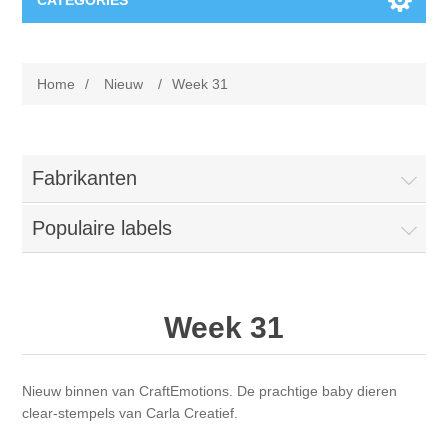
CATEGORIES
Nieuw
Home
/
Nieuw
/
Week 31
Collage paper
Lavinia
Week 15
Digital Art - Gifts
Fabrikanten
Week 31
Populaire labels
Andere afbeeldingen
Diamond paintings
Week 45
Foto
Dieren
Hobby en Art
Week 31
Posters A3
Fantasie
Acrylic stone
Merken
Nieuw binnen van CraftEmotions. De prachtige baby dieren
T-shirts
Landschap
Acrylverf
Opruiming
Josephiena's
clear-stempels van Carla Creatief.