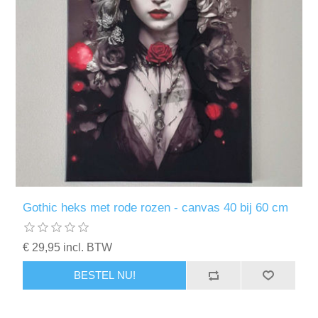
Gothic heks met rode rozen - canvas 40 bij 60 cm
€ 29,95 incl. BTW
BESTEL NU!