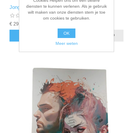
Cookies Helpen ons om een betere
diensten te kunnen verlenen. Als je gebruik
Jonge ree in bos - canvas 40 bij 60 cm
wilt maken van onze diensten stem je toe
om cookies te gebruiken.
€ 29,95 incl. BTW
OK
BESTEL NU!
Meer weten