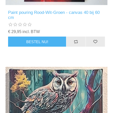
Paint pouring Rood-Wit-Groen - canvas 40 bij 60
cm
€ 29,95 incl. BTW
BESTEL NU!