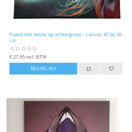
Paard met heelal op achtergrond - canvas 40 bij 40
cm
€ 27,95 incl. BTW
BESTEL NU!