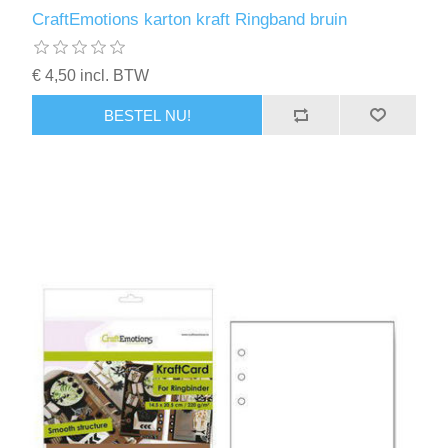
Kaarten 2021
CraftEmotions karton kraft Ringband bruin
€ 4,50 incl. BTW
BESTEL NU!