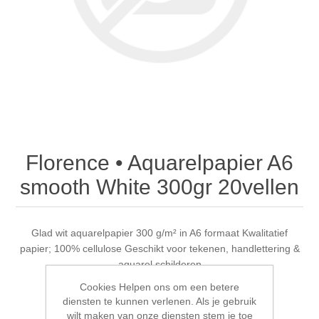
Canvas
Magic
Alcohol ink
Gummiapan
Inspiratie
Stompkaarsen
Personen
Embossing
Lavinia Stamps
Art Journal 2025
Steampunk
Foto's
CraftEmotions
Kaarten 2025
Andere Afbeeldingen
Gesso - Mediums
Cadence
Kaarten 2024
Florence • Aquarelpapier A6
60 bij 40 cm
Inkt
Distress
Art Journal 2024
smooth White 300gr 20vellen
Inkleuren
Ranger
Kaarten 2023
Glad wit aquarelpapier 300 g/m² in A6 formaat Kwalitatief
papier; 100% cellulose Geschikt voor tekenen, handlettering &
Staedtler
kaarten 2022
aquarel schilderen
Cookies Helpen ons om een betere
Art journal 2022
diensten te kunnen verlenen. Als je gebruik
wilt maken van onze diensten stem je toe