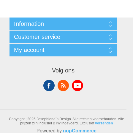
Information
Sitemap
Customer service
Voorwaarden
Over Josephiena
Blog
My account
Contact us
Recently viewed products
Compare products list
My account
New products
Orders
Volg ons
Check gift card balance
Addresses
Shopping cart
Wishlist
Copyright ; 2026 Josephiena`s Design. Alle rechten voorbehouden.
Alle
prijzen zijn inclusief BTW ingevoerd. Exclusief
verzenden
Powered by
nopCommerce