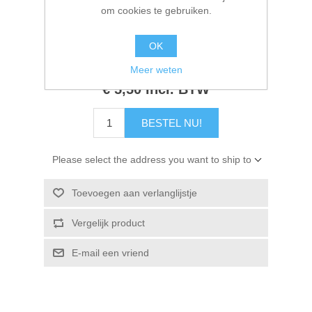
Fabrikant:
Veassen Creative
om cookies te gebruiken.
Kaarten 2021
Beschikbaarheid:
7 op voorraad
OK
Artikelnr.:
2911-8001
Meer weten
€ 5,50 incl. BTW
BESTEL NU!
Please select the address you want to ship to
Toevoegen aan verlanglijstje
Vergelijk product
E-mail een vriend