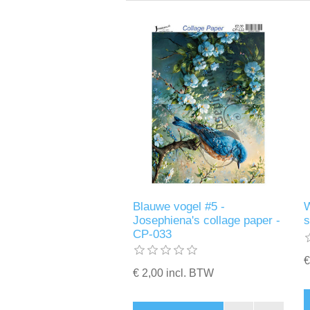
Blauwe vogel #5 -
W
Josephiena's collage paper -
s
CP-033
€
€ 2,00 incl. BTW