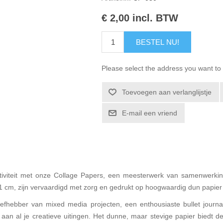
€ 2,00 incl. BTW
BESTEL NU!
Please select the address you want to 
Toevoegen aan verlanglijstje
E-mail een vriend
iviteit met onze Collage Papers, een meesterwerk van samenwerking
21 cm, zijn vervaardigd met zorg en gedrukt op hoogwaardig dun papie
 liefhebber van mixed media projecten, een enthousiaste bullet journ
aan al je creatieve uitingen. Het dunne, maar stevige papier biedt de 