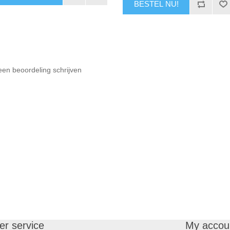
BESTEL NU!
een beoordeling schrijven
r service
My accou