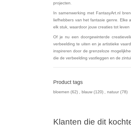
projecten.
In samenwerking met FantasyArt.nl breng
liefhebbers van het fantasie genre. Elke 
elk stuk, waardoor jouw creaties tot leve
Of je nu een doorgewinterde creatievel
verbeelding te uiten en je artistieke va
inspireren door de grenzeloze mogelijkhe
die de verbeelding vastleggen en de zintu
Product tags
bloemen
(62)
,
blauw
(120)
,
natuur
(78)
Klanten die dit koch