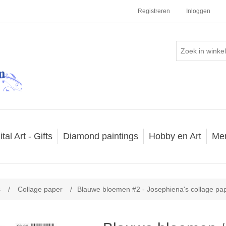
Registreren
Inloggen
ital Art - Gifts
Diamond paintings
Hobby en Art
Me
s
/
Collage paper
/
Blauwe bloemen #2 - Josephiena's collage pa