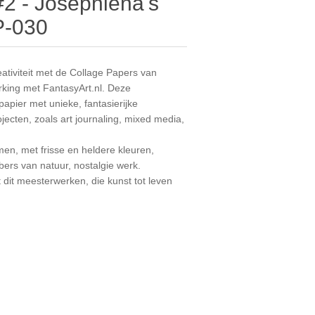
2 - Josephiena's
P-030
tiviteit met de Collage Papers van
rking met FantasyArt.nl. Deze
pier met unieke, fantasierijke
ojecten, zoals art journaling, mixed media,
en, met frisse en heldere kleuren,
bers van natuur, nostalgie werk.
 dit meesterwerken, die kunst tot leven