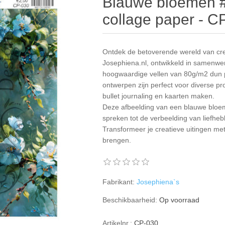
Blauwe bloemen #
collage paper - C
Ontdek de betoverende wereld van crea
Josephiena.nl, ontwikkeld in samenwe
hoogwaardige vellen van 80g/m2 dun pa
ontwerpen zijn perfect voor diverse pr
bullet journaling en kaarten maken.
Deze afbeelding van een blauwe bloem
spreken tot de verbeelding van liefheb
Transformeer je creatieve uitingen met
brengen.
Fabrikant:
Josephiena`s
Beschikbaarheid:
Op voorraad
Artikelnr.:
CP-030