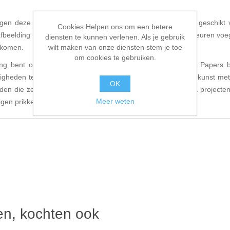
en deze vellen een wereld van fantasie tot leven, perfect geschikt
Cookies Helpen ons om een betere
afbeelding is zorgvuldig ontworpen. De krachtige volledige kleuren voe
diensten te kunnen verlenen. Als je gebruik
wilt maken van onze diensten stem je toe
n komen.
om cookies te gebruiken.
ing bent of net begint aan je creatieve reis, onze Collage Papers
ardigheden te ontwikkelen. Voeg een vleugje magie toe aan je kunst met
OK
den die ze bieden. Transformeer je art journal, mixed media projecten,
Meer weten
igen prikkelen.
ten, kochten ook