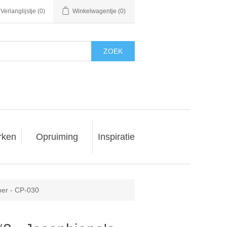
Verlanglijstje
(0)
Winkelwagentje
(0)
ZOEK
rken
Opruiming
Inspiratie
per - CP-030