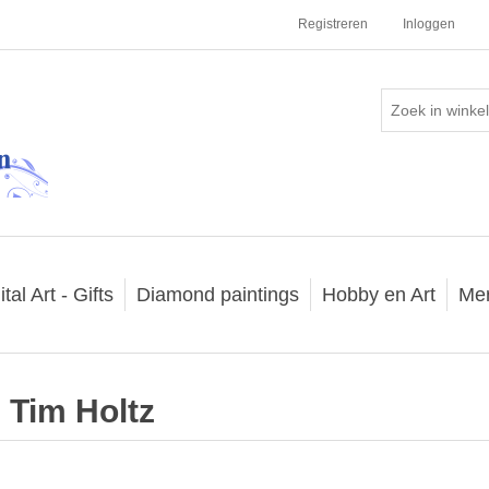
Registreren
Inloggen
ital Art - Gifts
Diamond paintings
Hobby en Art
Me
Tim Holtz