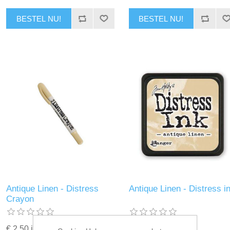
BESTEL NU!
BESTEL NU!
Antique Linen - Distress
Antique Linen - Distress i
Crayon
€ 2,50 incl. BTW
€ 4,00 incl. BTW