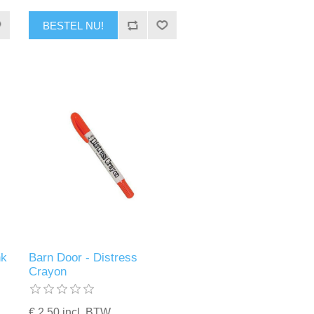
BESTEL NU!
nk
Barn Door - Distress
Crayon
€ 2,50 incl. BTW