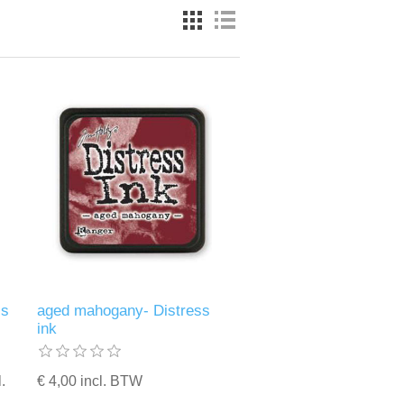
ss
aged mahogany- Distress
ink
.
€ 4,00 incl. BTW