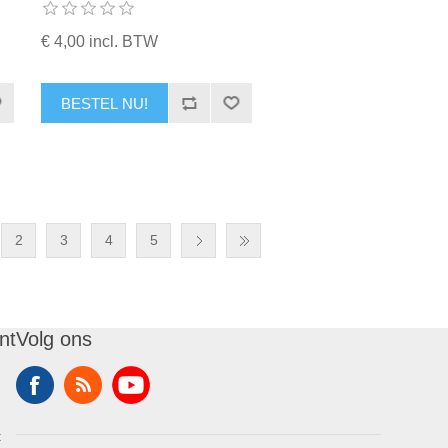
€ 4,00 incl. BTW
BESTEL NU!
2
3
4
5
nt
Volg ons
t