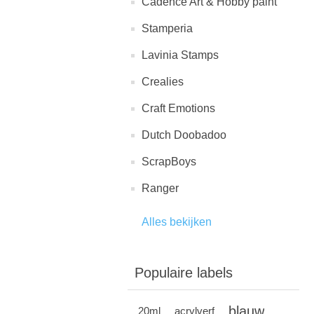
Cadence Art & Hobby paint
Stamperia
Lavinia Stamps
Crealies
Craft Emotions
Dutch Doobadoo
ScrapBoys
Ranger
Alles bekijken
Populaire labels
blauw
20ml
acrylverf