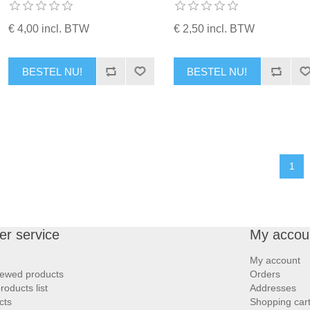
€ 4,00 incl. BTW
€ 2,50 incl. BTW
BESTEL NU!
BESTEL NU!
1
r service
My accou
My account
iewed products
Orders
oducts list
Addresses
cts
Shopping car