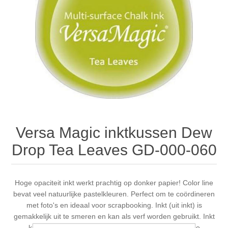
Canvas
Magic
Alcohol ink
Gummiapan
inspiration
Stompkaarsen
Personen
Embossing
Lavinia Stamps
Art Journal 2025
Steampunk
Foto's
CraftEmotions
Cards 2025
Other Images
Gesso - Mediums
Cadence
Kaarten 2024
60 by 40 cm
Inkt
Distress
Art Journal 2024
Versa Magic inktkussen Dew
Drop Tea Leaves GD-000-060
Inkleuren
Ranger
Kaarten 2023
Staedtler
kaarten 2022
Hoge opaciteit inkt werkt prachtig op donker papier! Color line
bevat veel natuurlijke pastelkleuren. Perfect om te coördineren
met foto's en ideaal voor scrapbooking. Inkt (uit inkt) is
Art journal 2022
gemakkelijk uit te smeren en kan als verf worden gebruikt. Inkt
kan ook in klei worden gemengd. Gebruik inkt met de