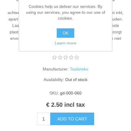
Kaarten 2021
Squeegee of Sponge Daubers om verschillende
Cookies help us deliver our services. By
using our services, you agree to our use of
achtergrondeffecten te creëren. Inkt de pad opnieuw (met inkt,
cookies.
apart verkrijgbaar) indien nodig om de pad vochtig te houden.
Laat de pad niet volledig uitdrogen. Vervang de binnenste
plastic hoes en hoes na gebruik. Blootstelling aan lucht zorgt
OK
ervoor dat het stempelkussen uitdroogt. (Binnenhoezen niet
Learn more
vereist voor Dew Drop-pads.)
Manufacturer:
Tsukineko
Availability:
Out of stock
SKU:
gd-000-060
€ 2.50 incl tax
ADD TO CART