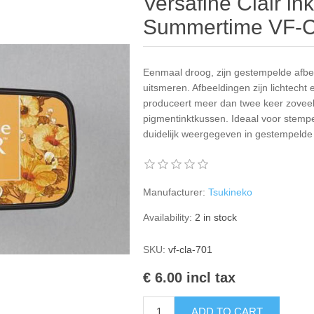
Versafine Clair in
Summertime VF-
Eenmaal droog, zijn gestempelde afbee
uitsmeren. Afbeeldingen zijn lichtech
produceert meer dan twee keer zoveel
pigmentinktkussen. Ideaal voor stempel
duidelijk weergegeven in gestempelde
Manufacturer:
Tsukineko
Availability:
2 in stock
SKU:
vf-cla-701
€ 6.00 incl tax
ADD TO CART