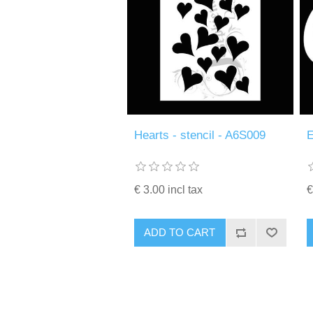
Hearts - stencil - A6S009
E
€ 3.00 incl tax
€
ADD TO CART