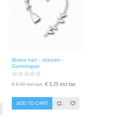
Bloem hart - stansen -
Gummiapan
€ 6.50 incl tax
€ 3.25 incl tax
ADD TO CART