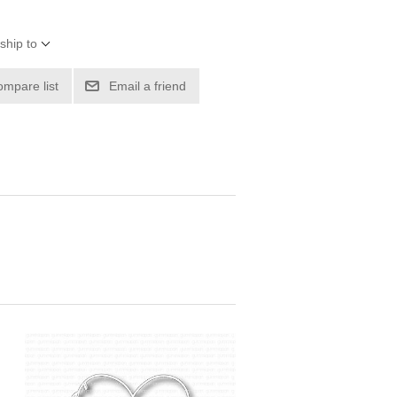
ship to
ompare list
Email a friend