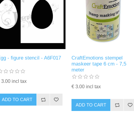
gg - figure stencil - A6F017
CraftEmotions stempel
maskeer tape 6 cm - 7,5
meter
 3.00 incl tax
€ 3.00 incl tax
ADD TO CART
ADD TO CART