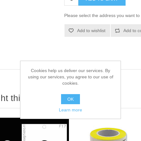
Please select the address you want to 
Add to wishlist
Add to c
Cookies help us deliver our services. By
using our services, you agree to our use of
cookies.
t this item also bought
OK
Learn more