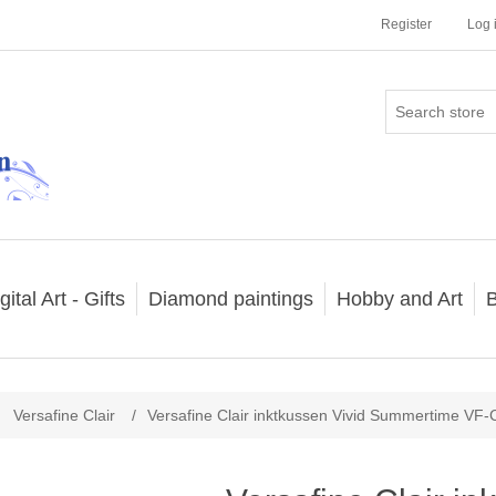
Register
Log 
gital Art - Gifts
Diamond paintings
Hobby and Art
B
Versafine Clair
/
Versafine Clair inktkussen Vivid Summertime VF