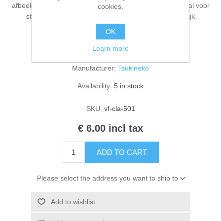
afbeeldingen als een standaard pigmentinktkussen. Ideaal voor
cookies.
Kaarten 2021
stempels met fijne details. Fijne lijnen worden duidelijk
weergegeven in gestempelde afbeeldingen.
OK
Learn more
Manufacturer:
Tsukineko
Availability:
5 in stock
SKU:
vf-cla-501
€ 6.00 incl tax
ADD TO CART
Please select the address you want to ship to
Add to wishlist