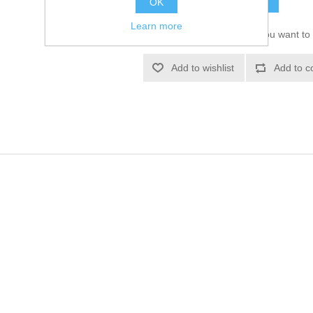
OK
Learn more
Please select the address you want to 
Add to wishlist
Add to c