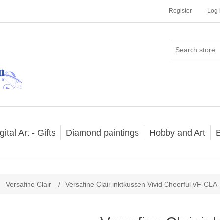
Register
Log 
gital Art - Gifts
Diamond paintings
Hobby and Art
B
Versafine Clair
/
Versafine Clair inktkussen Vivid Cheerful VF-CLA