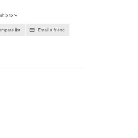
ship to
ompare list
Email a friend