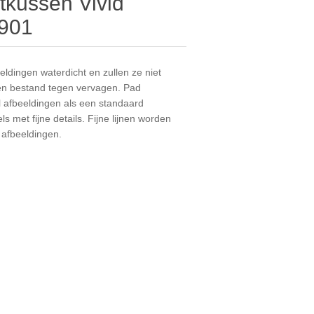
ktkussen Vivid
-901
ldingen waterdicht en zullen ze niet
t en bestand tegen vervagen. Pad
 afbeeldingen als een standaard
s met fijne details. Fijne lijnen worden
 afbeeldingen.