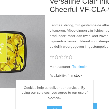
Versafine Clair in
Cheerful VF-CLA
Eenmaal droog, zijn gestempelde afbee
uitsmeren. Afbeeldingen zijn lichtech
produceert meer dan twee keer zoveel
pigmentinktkussen. Ideaal voor stempel
duidelijk weergegeven in gestempelde
Manufacturer:
Tsukineko
Availability:
4 in stock
SKU:
vf-cla-901
Cookies help us deliver our services. By
using our services, you agree to our use of
€ 6.00 incl tax
cookies.
ADD TO CART