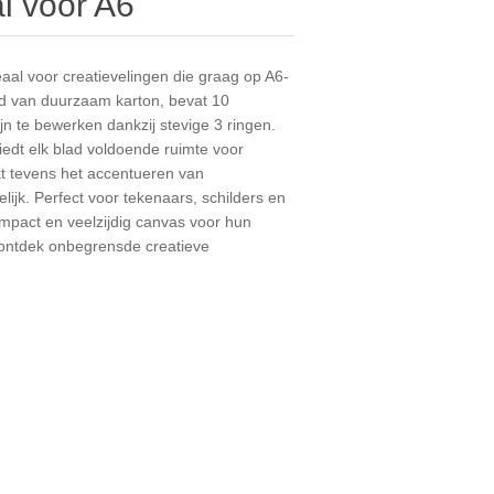
l voor A6
aal voor creatievelingen die graag op A6-
gd van duurzaam karton, bevat 10
n te bewerken dankzij stevige 3 ringen.
iedt elk blad voldoende ruimte voor
kt tevens het accentueren van
ijk. Perfect voor tekenaars, schilders en
ompact en veelzijdig canvas voor hun
n ontdek onbegrensde creatieve