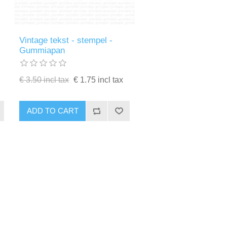
Vintage tekst - stempel -
Gummiapan
€ 3.50 incl tax
€ 1.75 incl tax
ADD TO CART