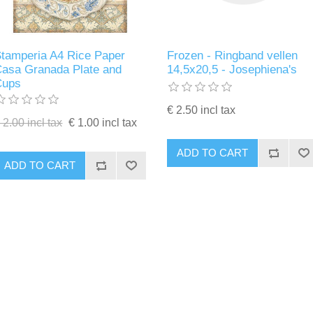
tamperia A4 Rice Paper
Frozen - Ringband vellen
asa Granada Plate and
14,5x20,5 - Josephiena's
Cups
€ 2.50 incl tax
 2.00 incl tax
€ 1.00 incl tax
ADD TO CART
ADD TO CART