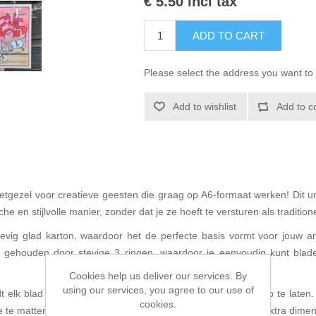
€ 5.50 incl tax
ADD TO CART
Please select the address you want to 
Add to wishlist
Add to c
etgezel voor creatieve geesten die graag op A6-formaat werken! Dit uni
 en stijlvolle manier, zonder dat je ze hoeft te versturen als tradition
stevig glad karton, waardoor het de perfecte basis vormt voor jouw ar
r gehouden door stevige 3 ringen, waardoor je eenvoudig kunt blad
Cookies help us deliver our services. By
using our services, you agree to our use of
 elk blad voldoende ruimte om jouw creativiteit de vrije loop te late
cookies.
te matten op een stukje gekleurd papier, waardoor je een extra dimens