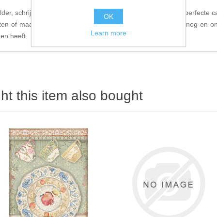
der, schrijver of collagemaker bent, dit A6 Art Journal is de perfecte 
OK
hten of maak gewoon aantekeningen in stijl. Bestel vandaag nog en on
Learn more
en heeft.
t this item also bought