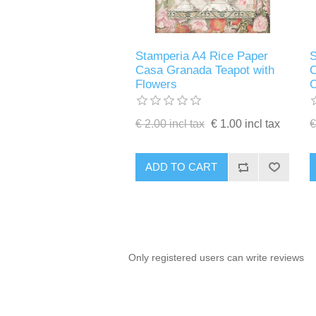
Stamperia A4 Rice Paper
S
Casa Granada Teapot with
C
Flowers
€ 2.00 incl tax
€ 1.00 incl tax
€
ADD TO CART
Only registered users can write reviews