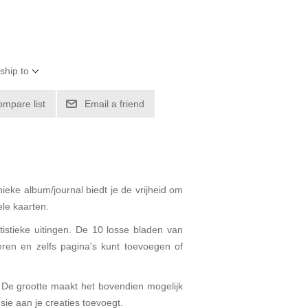
ship to
ompare list
Email a friend
eke album/journal biedt je de vrijheid om
ele kaarten.
tistieke uitingen. De 10 losse bladen van
eren en zelfs pagina's kunt toevoegen of
n. De grootte maakt het bovendien mogelijk
ie aan je creaties toevoegt.