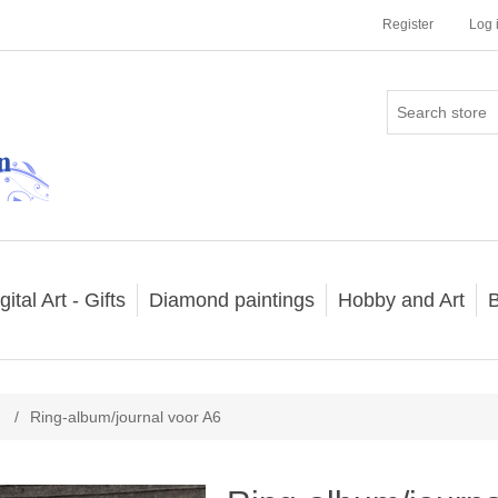
Register
Log 
gital Art - Gifts
Diamond paintings
Hobby and Art
B
/
Ring-album/journal voor A6