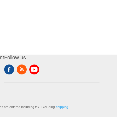
nt
Follow us
t
ces are entered including tax. Excluding
shipping