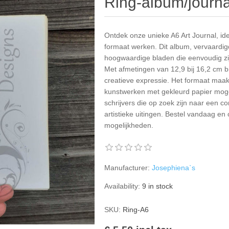
Ring-album/journa
Ontdek onze unieke A6 Art Journal, ide
formaat werken. Dit album, vervaardi
hoogwaardige bladen die eenvoudig zij
Met afmetingen van 12,9 bij 16,2 cm b
creatieve expressie. Het formaat maa
kunstwerken met gekleurd papier mogel
schrijvers die op zoek zijn naar een c
artistieke uitingen. Bestel vandaag e
mogelijkheden.
Manufacturer:
Josephiena`s
Availability:
9 in stock
SKU:
Ring-A6