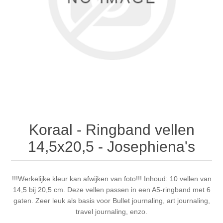
Canvas
Magic
Alcohol ink
Gummiapan
inspiration
Stompkaarsen
Personen
Embossing
Lavinia Stamps
Art Journal 2025
Steampunk
Foto's
CraftEmotions
Cards 2025
Other Images
Gesso - Mediums
Cadence
Kaarten 2024
60 by 40 cm
Inkt
Distress
Art Journal 2024
Koraal - Ringband vellen
14,5x20,5 - Josephiena's
Inkleuren
Ranger
Kaarten 2023
Staedtler
kaarten 2022
!!!Werkelijke kleur kan afwijken van foto!!! Inhoud: 10 vellen van
14,5 bij 20,5 cm. Deze vellen passen in een A5-ringband met 6
gaten. Zeer leuk als basis voor Bullet journaling, art journaling,
Art journal 2022
travel journaling, enzo.