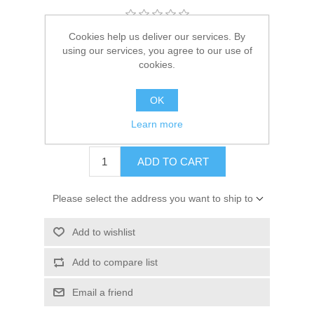
Kaarten 2021
Cookies help us deliver our services. By
Manufacturer:
Josephiena`s
using our services, you agree to our use of
cookies.
Availability:
In stock
SKU:
AJ145205007
OK
Learn more
€ 2.50 incl tax
ADD TO CART
Please select the address you want to ship to
Add to wishlist
Add to compare list
Email a friend