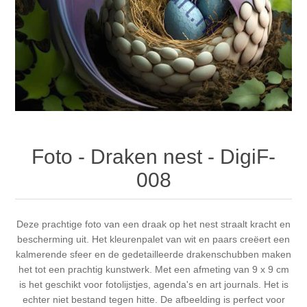
Canvas
Magic
Alcohol ink
Gummiapan
inspiration
Stompkaarsen
Personen
Embossing
Lavinia Stamps
Art Journal 2025
Steampunk
Foto's
CraftEmotions
Cards 2025
Other Images
Gesso - Mediums
Cadence
Kaarten 2024
Foto - Draken nest - DigiF-
60 by 40 cm
Inkt
Distress
Art Journal 2024
008
Inkleuren
Ranger
Kaarten 2023
Deze prachtige foto van een draak op het nest straalt kracht en
bescherming uit. Het kleurenpalet van wit en paars creëert een
Staedtler
kaarten 2022
kalmerende sfeer en de gedetailleerde drakenschubben maken
het tot een prachtig kunstwerk. Met een afmeting van 9 x 9 cm
Art journal 2022
is het geschikt voor fotolijstjes, agenda's en art journals. Het is
echter niet bestand tegen hitte. De afbeelding is perfect voor