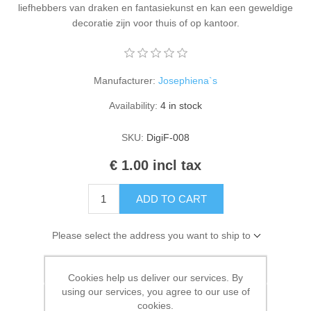
liefhebbers van draken en fantasiekunst en kan een geweldige
Kaarten 2021
decoratie zijn voor thuis of op kantoor.
Manufacturer:
Josephiena`s
Availability:
4 in stock
SKU:
DigiF-008
€ 1.00 incl tax
ADD TO CART
Please select the address you want to ship to
Add to wishlist
Cookies help us deliver our services. By
using our services, you agree to our use of
Add to compare list
cookies.