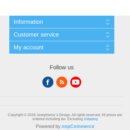
Information
Sitemap
Customer service
Conditions of Use
About Josephiena
Blog
My account
Contact us
Recently viewed products
Compare products list
My account
New products
Orders
Follow us
Check gift card balance
Addresses
Shopping cart
Wishlist
Copyright © 2026 Josephiena`s Design. All rights reserved.
All prices are
entered including tax. Excluding
shipping
Powered by
nopCommerce