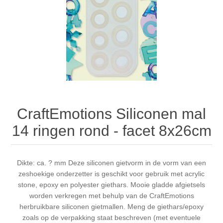
Canvas
Magic
Alcohol ink
Gummiapan
inspiration
Stompkaarsen
Personen
Embossing
Lavinia Stamps
Art Journal 2025
Steampunk
Foto's
CraftEmotions
Cards 2025
Other Images
Gesso - Mediums
Cadence
Kaarten 2024
CraftEmotions Siliconen mal
60 by 40 cm
Inkt
Distress
Art Journal 2024
14 ringen rond - facet 8x26cm
Inkleuren
Ranger
Kaarten 2023
Dikte: ca. ? mm Deze siliconen gietvorm in de vorm van een
zeshoekige onderzetter is geschikt voor gebruik met acrylic
Staedtler
kaarten 2022
stone, epoxy en polyester giethars. Mooie gladde afgietsels
worden verkregen met behulp van de CraftEmotions
Art journal 2022
herbruikbare siliconen gietmallen. Meng de giethars/epoxy
zoals op de verpakking staat beschreven (met eventuele