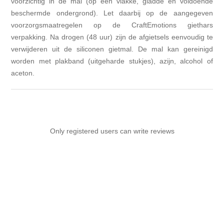
voorzichtig in de mal (op een vlakke, gladde en voldoende
beschermde ondergrond). Let daarbij op de aangegeven
voorzorgsmaatregelen op de CraftEmotions giethars
verpakking. Na drogen (48 uur) zijn de afgietsels eenvoudig te
verwijderen uit de siliconen gietmal. De mal kan gereinigd
worden met plakband (uitgeharde stukjes), azijn, alcohol of
aceton.
Only registered users can write reviews