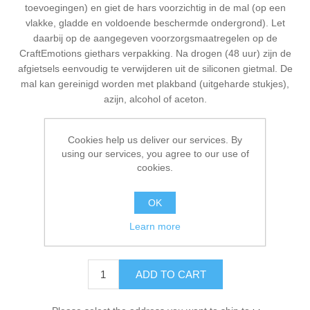
toevoegingen) en giet de hars voorzichtig in de mal (op een
Kaarten 2021
vlakke, gladde en voldoende beschermde ondergrond). Let
daarbij op de aangegeven voorzorgsmaatregelen op de
CraftEmotions giethars verpakking. Na drogen (48 uur) zijn de
afgietsels eenvoudig te verwijderen uit de siliconen gietmal. De
mal kan gereinigd worden met plakband (uitgeharde stukjes),
azijn, alcohol of aceton.
Cookies help us deliver our services. By
using our services, you agree to our use of
Manufacturer:
Craft Emotions
cookies.
Availability:
In stock
OK
SKU:
114779/0035
Learn more
€ 10.50 incl tax
ADD TO CART