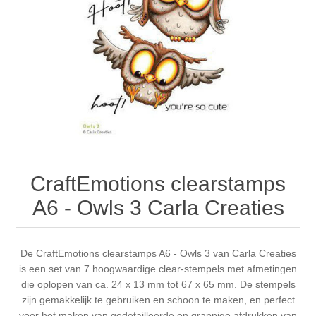
Canvas
Magic
Alcohol ink
Gummiapan
inspiration
Stompkaarsen
Personen
Embossing
Lavinia Stamps
Art Journal 2025
Steampunk
Foto's
CraftEmotions
Cards 2025
Other Images
Gesso - Mediums
Cadence
Kaarten 2024
60 by 40 cm
Inkt
Distress
Art Journal 2024
CraftEmotions clearstamps
A6 - Owls 3 Carla Creaties
Inkleuren
Ranger
Kaarten 2023
Staedtler
kaarten 2022
De CraftEmotions clearstamps A6 - Owls 3 van Carla Creaties
is een set van 7 hoogwaardige clear-stempels met afmetingen
die oplopen van ca. 24 x 13 mm tot 67 x 65 mm. De stempels
Art journal 2022
zijn gemakkelijk te gebruiken en schoon te maken, en perfect
voor het maken van gedetailleerde en grappige afdrukken van