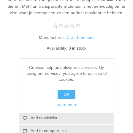
Kaarten 2021
dieren. Met hun transparante materiaal is het eenvoudig om te
zien waar je stempelt en zo een perfect resultaat te behalen.
Manufacturer:
Craft Emotions
Availability:
3 in stock
SKU:
130501/1580
Cookies help us deliver our services. By
€ 7.75 incl tax
using our services, you agree to our use of
cookies.
ADD TO CART
OK
Please select the address you want to ship to
Learn more
Add to wishlist
Add to compare list