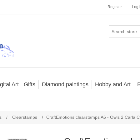
Register
Log 
gital Art - Gifts
Diamond paintings
Hobby and Art
B
s
/
Clearstamps
/
CraftEmotions clearstamps A6 - Owls 2 Carla C