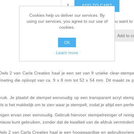
ADD TO CART
Cookies help us deliver our services. By
using our services, you agree to our use of
Please select the address you want to 
cookies.
Add to wishlist
Add to c
OK
Learn more
wls 2 van Carla Creaties haal je een set van 9 unieke clear-stempe
eting die oploopt van ca. 9 x 8 mm tot 52 x 54 mm. Dit maakt ze p
ebruik. Je plaatst de stempel eenvoudig op een transparant acryl ste
 is het makkelijk om te zien waar je stempelt, zodat je altijd een perfec
nigen ervan zeer eenvoudig. Gebruik hiervoor stempelreiniger of reini
nieuw kunt gebruiken, zonder dat de kwaliteit van de afdruk vermindert
ls 2 van Carla Creaties haal je een hoogwaardige en gebruiksvriende