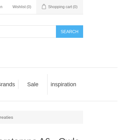
in
Wishlist
(0)
Shopping cart
(0)
SEARCH
rands
Sale
inspiration
reaties